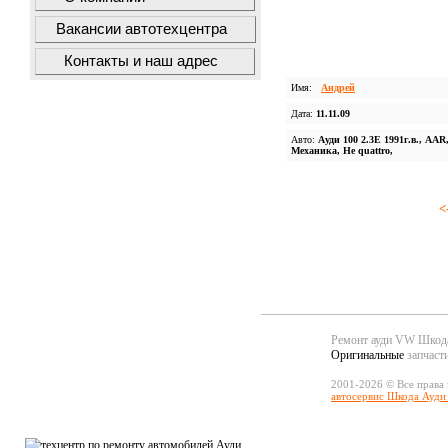
Вакансии автотехцентра
Контакты и наш адрес
Имя:
Андрей
Дата:
11.11.09
Авто:
Ауди 100 2.3Е 1991г.в., AAR
Механика, Не quattro,
<
Ремонт ауди VW Шко
Оригинальные
запчаст
2001-2026 © Все права
автосервис Шкода Ауди