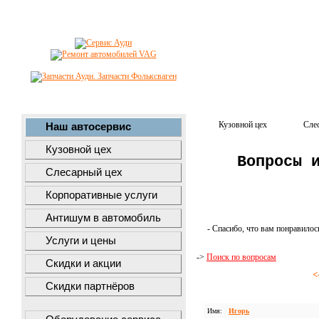
Кузовной цех
Сле
Наш автосервис
Кузовной цех
Вопросы 
Слесарный цех
Корпоративные услуги
Антишум в автомобиль
- Спасибо, что вам понравилос
Услуги и цены
->
Поиск по вопросам
Скидки и акции
<
Скидки партнёров
Имя:
Игорь