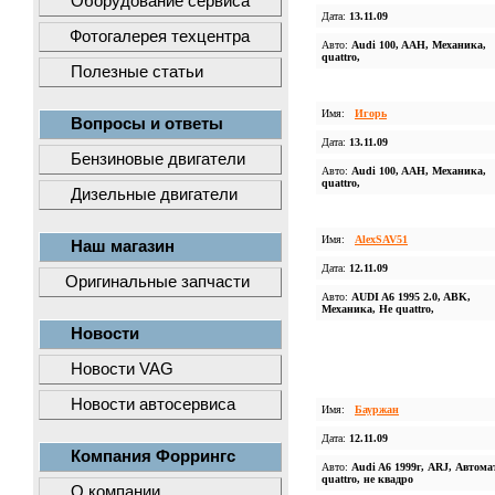
Оборудование сервиса
Дата:
13.11.09
Фотогалерея техцентра
Авто:
Audi 100, AAH, Механика,
quattro,
Полезные статьи
Имя:
Игорь
Вопросы и ответы
Дата:
13.11.09
Бензиновые двигатели
Авто:
Audi 100, AAH, Механика,
quattro,
Дизельные двигатели
Имя:
AlexSAV51
Наш магазин
Дата:
12.11.09
Оригинальные запчасти
Авто:
AUDI A6 1995 2.0, ABK,
Механика, Не quattro,
Новости
Новости VAG
Новости автосервиса
Имя:
Бауржан
Дата:
12.11.09
Компания Форрингс
Авто:
Audi A6 1999г, ARJ, Автома
quattro, не квадро
О компании