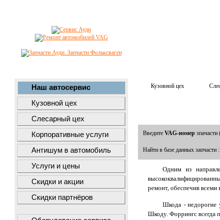
Кузовной цех
Сле
Наш автосервис
Кузовной цех
Слесарный цех
Введите
VAG-номер
зпачасти 
Корпоративные услуги
Антишум в автомобиль
Найти в базе данных запчасти 
Услуги и цены
Одним из направл
высококвалифицированны
Скидки и акции
ремонт, обеспечив всем
Скидки партнёров
Шкода - недорогие 
Шкоду. Форрингс всегда п