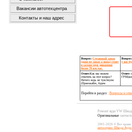
Вакансии автотехцентра
Контакты и наш адрес
Вопрос:
Странный запах
Вопрос
(даже не запах а вонь) стоит
у вас б
в салоне при движении
более 70 км.час.
Ответ:
Как мы можем
Ответ:
и
ответить на этот вопрос?
ГРМ(ком
Ничего ведь не чувствуем:
(Приезжайте, будем
Перейти в раздел :
Вопросы и отв
Ремонт ауди VW Шко
Оригинальные
запчаст
2001-2026 © Все права
автосервис Шкода Ауди