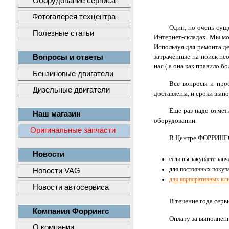
Оборудование сервиса
Фотогалерея техцентра
Один, но очень сущ
Полезные статьи
Интернет-складах. Мы мо
Используя для ремонта д
затраченные на поиск не
Вопросы и ответы
нас ( а она как правило б
Бензиновые двигатели
Все вопросы и проб
Дизельные двигатели
доставлены, и сроки выпо
Еще раз надо отмет
Наш магазин
оборудовании.
Оригинальные запчасти
В Центре ФОРРИНГС
Новости
если вы закупаете запч
для постоянных покуп
Новости VAG
для корпоративных кл
Новости автосервиса
В течение года серв
Компания Форрингс
Оплату за выполнен
О компании