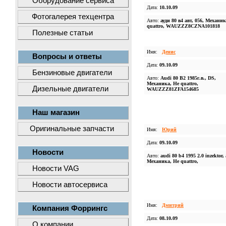
Оборудование сервиса
Дата:
10.10.09
Фотогалерея техцентра
Авто:
ауди 80 в4 авт, 056, Механик
quattro, WAUZZZ8CZNA101818
Полезные статьи
Имя:
Денис
Вопросы и ответы
Дата:
09.10.09
Бензиновые двигатели
Авто:
Audi 80 B2 1985г.в., DS,
Механика, Не quattro,
Дизельные двигатели
WAUZZZ81ZFA154685
Наш магазин
Оригинальные запчасти
Имя:
Юрий
Дата:
09.10.09
Новости
Авто:
audi 80 b4 1995 2.0 inzektor,
Механика, Не quattro,
Новости VAG
Новости автосервиса
Имя:
Дмитрий
Компания Форрингс
Дата:
08.10.09
О компании