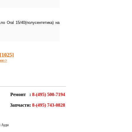
о Оral 15/40(полусентетика) на
[1025]
ее->
Ремонт :
8-(495) 500-7194
Запчасти:
8-(495) 743-0828