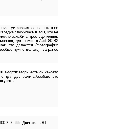
ения, установил ее на штатное
агвоздка сложилась в том, что не
 можно ослабить трос сцепления,
писания, для ремонта Audi 80 В2
 как это делается (фотография
 вообще нужно делать). За ранее
ии амортизаторы.есть ли какоето
ло для двс залить?вообще это
окупать.
00 2.0E 88г. Двигатель RT.