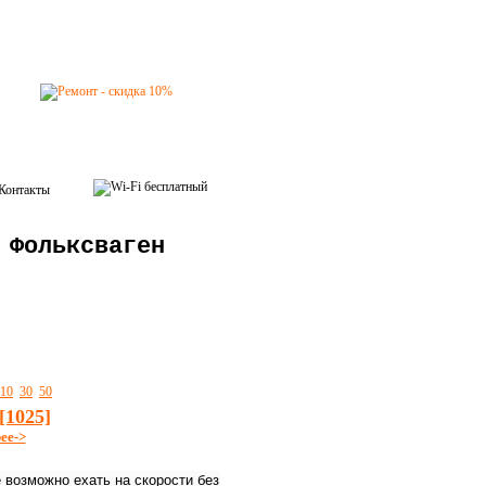
Контакты
 Фольксваген
10
30
50
[1025]
ее->
 возможно ехать на скорости без