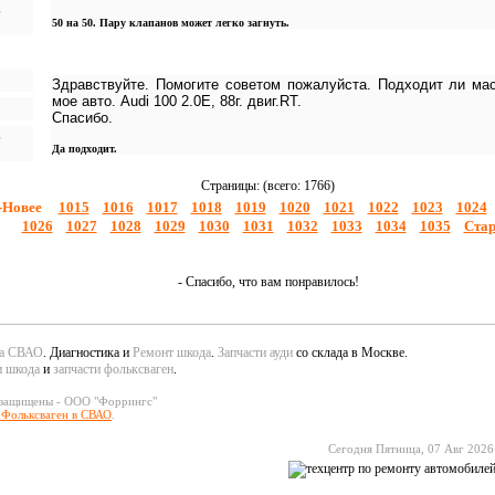
50 на 50. Пару клапанов может легко загнуть.
Здравствуйте. Помогите советом пожалуйста. Подходит ли масл
мое авто. Audi 100 2.0E, 88г. двиг.RT.
Спасибо.
Да подходит.
Страницы: (всего: 1766)
-Новее
1015
1016
1017
1018
1019
1020
1021
1022
1023
1024
1026
1027
1028
1029
1030
1031
1032
1033
1034
1035
Стар
- Спасибо, что вам понравилось!
да СВАО
. Диагностика и
Ремонт шкода
.
Запчасти ауди
со склада в Москве.
и шкода
и
запчасти фольксваген
.
 защищены - ООО "Форрингс"
 Фольксваген в СВАО
.
Сегодня Пятница, 07 Авг 2026