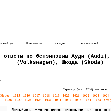
сарный цех
Шиномонтаж
Скидки
Поиск запчастей
и ответы по бензиновым Ауди (Audi),
(Volkswagen), Шкода (Skoda)
ь!
Страницы: (всего: 1766) показать по:
-Новее
1015
1016
1017
1018
1019
1020
1021
1022
1023
1024
1026
1027
1028
1029
1030
1031
1032
1033
1034
1035
Стар
Добрый день... у машины плавают обороты вплоть до того что не