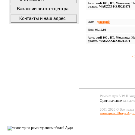
Авто:
audi 100 , RT, Механика, Не
quattro, WAUZZZ44ZJN213371
Вакансии автотехцентра
Контакты и наш адрес
Имя:
Дмитрий
Дата:
08.10.09
Авто:
audi 100 , RT, Механика, Не
quattro, WAUZZZ44ZJN213371
<
Ремонт ауди VW Шко
Оригинальные
запчаст
2001-2026 © Все права
автосервис Шкода Ауди