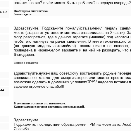
нажатия на газ? в чём может быть проблема? в первую очередь?
Необходима диагностика.
а, Не
Зачем гадать.
Здравствуйте. Подскажите пожалуйста,заменил педаль сцепл
место (старая от усталости металла развалилась на 2 части). З
могу разобраться, где в данном агрегате (машине) под капотом
чтобы его натянуть на рычаг сцепления. В книге технического о
(на данную модель автомобиля) толком ничего не сказано,
приведена в черно-белом варианте и на ней не разобрать, что
благодарен.
Вопрос в обработке
здравствуйте.нужен ваш совет.хочу востановить родные передн
специальное масло для амортизаторов,или можно просто ма
возможно сделать в домашних условиях?P/S/ надоело вставки п
заранее огромное спасибо!!!
 abk,
В домашних условиях это невозможно.
Купите хорошие вставки известных производителей.
Здравствуйте.
Подскажите, последствия обрыва ремня ГРМ на моем авто. Audi1
Спасибо.