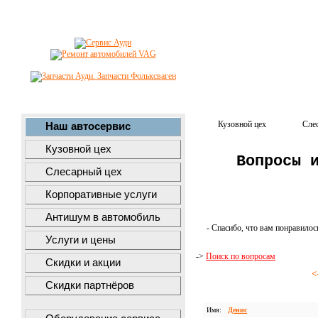
Кузовной цех
Сле
Наш автосервис
Кузовной цех
Вопросы 
Слесарный цех
Корпоративные услуги
Антишум в автомобиль
- Спасибо, что вам понравилос
Услуги и цены
->
Поиск по вопросам
Скидки и акции
<
Скидки партнёров
Имя:
Денис