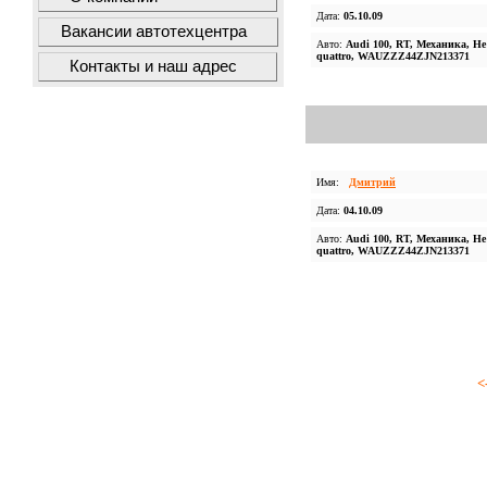
Дата:
05.10.09
Вакансии автотехцентра
Авто:
Audi 100, RT, Механика, Не
quattro, WAUZZZ44ZJN213371
Контакты и наш адрес
Имя:
Дмитрий
Дата:
04.10.09
Авто:
Audi 100, RT, Механика, Не
quattro, WAUZZZ44ZJN213371
<