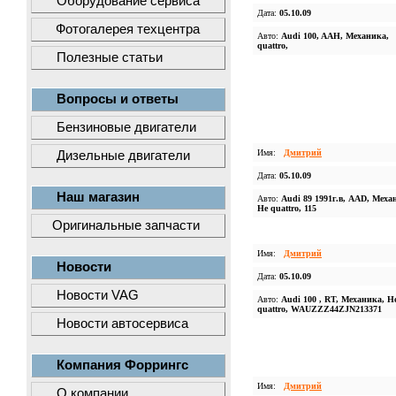
Оборудование сервиса
Дата:
05.10.09
Фотогалерея техцентра
Авто:
Audi 100, AAH, Механика,
quattro,
Полезные статьи
Вопросы и ответы
Бензиновые двигатели
Имя:
Дмитрий
Дизельные двигатели
Дата:
05.10.09
Наш магазин
Авто:
Audi 89 1991г.в, AAD, Меха
Не quattro, 115
Оригинальные запчасти
Имя:
Дмитрий
Новости
Дата:
05.10.09
Новости VAG
Авто:
Audi 100 , RT, Механика, Н
quattro, WAUZZZ44ZJN213371
Новости автосервиса
Компания Форрингс
Имя:
Дмитрий
О компании