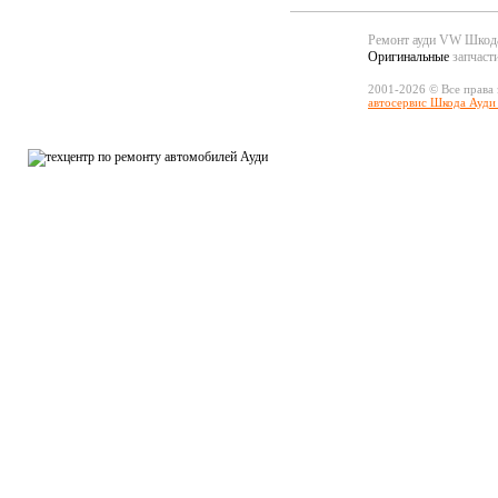
Ремонт ауди VW Шко
Оригинальные
запчаст
2001-2026 © Все права
автосервис Шкода Ауди