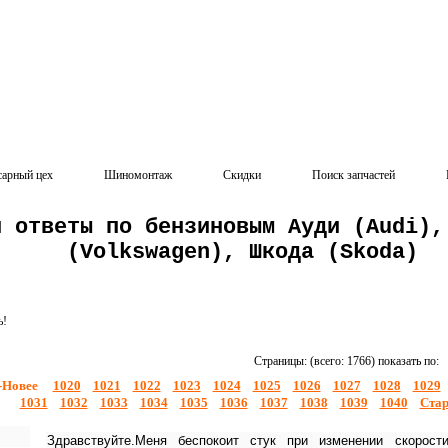
сарный цех
Шиномонтаж
Скидки
Поиск запчастей
и ответы по бензиновым Ауди (Audi),
(Volkswagen), Шкода (Skoda)
ь!
Страницы: (всего: 1766) показать по:
-Новее
1020
1021
1022
1023
1024
1025
1026
1027
1028
1029
1031
1032
1033
1034
1035
1036
1037
1038
1039
1040
Стар
Здравствуйте.Меня беспокоит стук при изменении скорос