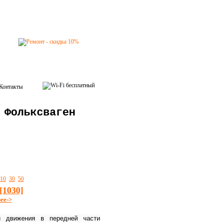
Контакты
 Фольксваген
10
30
50
[1030]
ее->
ти движения в передней части