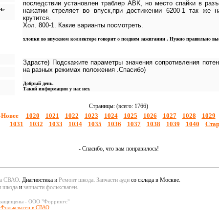
последствии установлен траблер ABK, но место спайки в разъ
Не
нажатии стреляет во впуск,при достижении 6200-1 так же 
крутится.
Хол. 800-1. Какие варианты посмотреть.
хлопки во впускном коллекторе говорит о позднем зажигании . Нужно правильно вы
Здрасте) Подскажите параметры значения сопротивления поте
на разных режимах положения .Спасибо)
Добрый день.
Такой информации у нас нет.
Страницы: (всего: 1766)
-Новее
1020
1021
1022
1023
1024
1025
1026
1027
1028
1029
1031
1032
1033
1034
1035
1036
1037
1038
1039
1040
Стар
- Спасибо, что вам понравилось!
да СВАО
. Диагностика и
Ремонт шкода
.
Запчасти ауди
со склада в Москве.
и шкода
и
запчасти фольксваген
.
 защищены - ООО "Форрингс"
 Фольксваген в СВАО
.