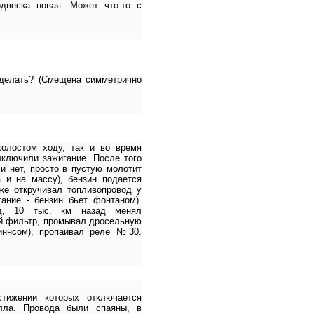
одвеска новая. Может что-то с
 делать? (Смещена симметрично
олостом ходу, так и во время
ыключили зажигание. После того
 и нет, просто в пустую молотит
а и на массу), бензин подается
же откручивал топливопровод у
ание - бензин бьет фонтаном).
нд, 10 тыс. км назад менял
ый фильтр, промывал дросельную
виннсом), пропаивал реле №30.
стижении которых отключается
лла. Провода были спаяны, в