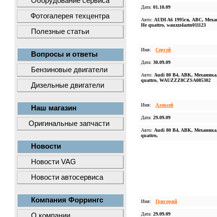
Оборудование сервиса
Дата:
01.10.09
Фотогалерея техцентра
Авто:
AUDI A6 1995гв, ABC, Меха
Не quattro, wauzzz4aztn011123
Полезные статьи
Имя:
Сергей
Вопросы и ответы
Дата:
30.09.09
Бензиновые двигатели
Авто:
Audi 80 B4, ABK, Механика
quattro, WAUZZZ8CZSA085302
Дизельные двигатели
Имя:
Алексей
Наш магазин
Дата:
29.09.09
Оригинальные запчасти
Авто:
Audi 80 B4, ABK, Механика
quattro,
Новости
Новости VAG
Новости автосервиса
Компания Форрингс
Имя:
Григорий
Дата:
29.09.09
О компании