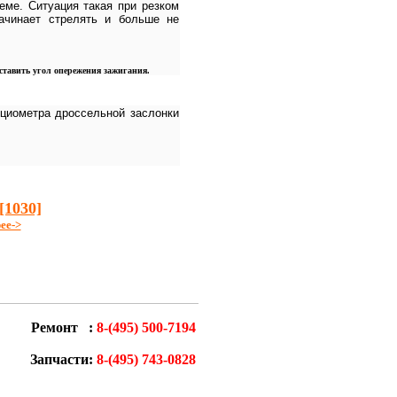
еме. Ситуация такая при резком
начинает стрелять и больше не
ставить угол опережения зажигания.
нциометра дроссельной заслонки
[1030]
ее->
Ремонт :
8-(495) 500-7194
Запчасти:
8-(495) 743-0828