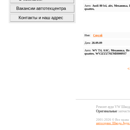
Авто:
Audi 80 b4, abt, Механика, 
Вакансии автотехцентра
quattro,
Контакты и наш адрес
Имя:
Сергей
Дата:
28.09.09
Авто:
WV T4, AAC, Механика, Не
quattro, WV2ZZZ70ZMH000937
<
Ремонт ауди VW Шко
Оригинальные
запчаст
2001-2026 © Все права
автосервис Шкода Ауди