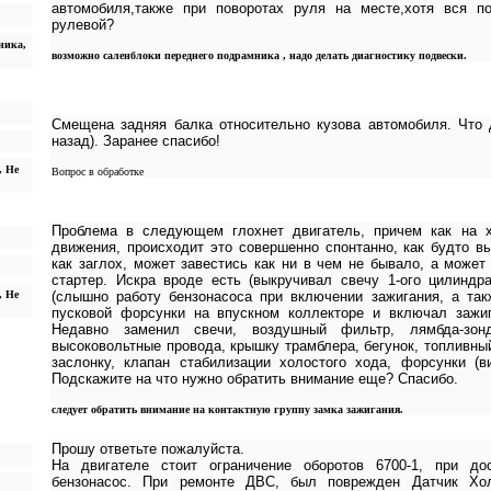
автомобиля,также при поворотах руля на месте,хотя вся п
рулевой?
ника,
возможно саленблоки переднего подрамника , надо делать диагностику подвески.
Смещена задняя балка относительно кузова автомобиля. Что
назад). Заранее спасибо!
, Не
Вопрос в обработке
Проблема в следующем глохнет двигатель, причем как на х
движения, происходит это совершенно спонтанно, как будто в
как заглох, может завестись как ни в чем не бывало, а может
стартер. Искра вроде есть (выкручивал свечу 1-ого цилиндр
, Не
(слышно работу бензонасоса при включении зажигания, а так
пусковой форсунки на впускном коллекторе и включал зажиг
Недавно заменил свечи, воздушный фильтр, лямбда-зо
высоковольтные провода, крышку трамблера, бегунок, топливн
заслонку, клапан стабилизации холостого хода, форсунки (
Подскажите на что нужно обратить внимание еще? Спасибо.
следует обратить внимание на контактную группу замка зажигания.
Прошу ответьте пожалуйста.
На двигателе стоит ограничение оборотов 6700-1, при до
бензонасос. При ремонте ДВС, был поврежден Датчик Хо