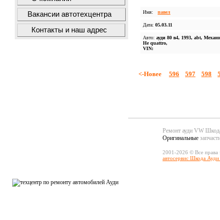
Имя:
павел
Вакансии автотехцентра
Дата:
05.03.11
Контакты и наш адрес
Авто:
ауди 80 в4, 1993, abt, Механ
Не quattro,
VIN:
<-Новее
596
597
598
Ремонт ауди VW Шко
Оригинальные
запчаст
2001-2026 © Все права
автосервис Шкода Ауди