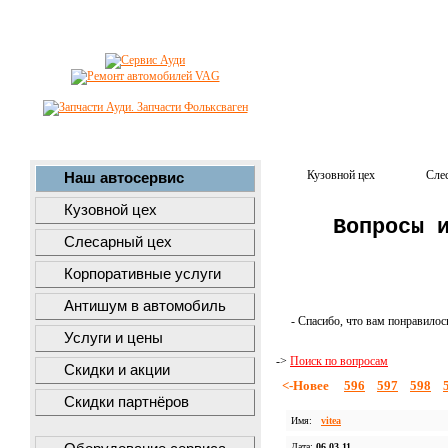
Кузовной цех
Сле
Наш автосервис
Кузовной цех
Вопросы 
Слесарный цех
Корпоративные услуги
Антишум в автомобиль
- Спасибо, что вам понравилос
Услуги и цены
->
Поиск по вопросам
Скидки и акции
<-Новее
596
597
598
Скидки партнёров
Имя:
vitea
Дата:
06.03.11