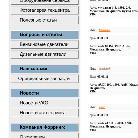
Оборудование сервиса
Авто:
vw passat b-3, 1991, 2.0,
Фотогалерея техцентра
Механика, Не quattro, нужна по
VIN:
Полезные статьи
Имя:
Максим
Вопросы и ответы
Дата:
05.03.11
Бензиновые двигатели
Авто:
audi 80 B4, 1992, ABK,
Механика, Не quattro,
VIN:
Дизельные двигатели
Наш магазин
Имя:
Алексей
Дата:
05.03.11
Оригинальные запчасти
Авто:
AUDI 100, 1993, AAH, Меха
Не quattro,
VIN:
Новости
Новости VAG
Имя:
олег
Новости автосервиса
Дата:
05.03.11
Авто:
audi a4 1.8T, 2000, ANB,
Компания Форрингс
Механика, Не quattro,
VIN:
О компании