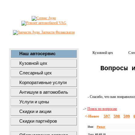
Кузовной цех
Сле
Наш автосервис
Кузовной цех
Вопросы 
Слесарный цех
Корпоративные услуги
Антишум в автомобиль
- Спасибо, что вам понравилос
Услуги и цены
->
Поиск по вопросам
Скидки и акции
<-Новее
597
598
599
Скидки партнёров
Имя:
Ринат
Дата:
03.03.11