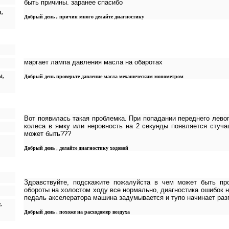
быть причины. заранее спасибо
1,
Добрый день , причин много делайте диагностику
маргает лампа давления масла на обаротах
l,
Добрый день проверьте давление масла механическим монометром
Вот появилась такая проблемка. При попадании переднего левог
колеса в ямку или неровность на 2 секунды появляется стуч
может быть???
Добрый день , делайте диагностику ходовой
Здравствуйте, подскажите пожалуйста в чем может быть пр
обороты на холостом ходу все нормально, диагностика ошибок н
педаль акселератора машина задумывается и тупо начинает раз
,
Добрый день , похоже на расходомер воздуха