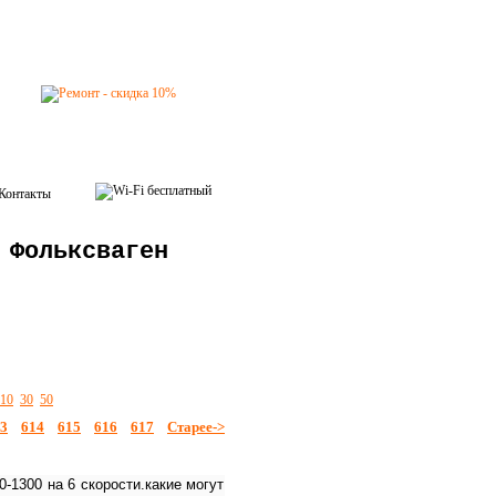
Контакты
 Фольксваген
10
30
50
3
614
615
616
617
Старее->
0-1300 на 6 скорости.какие могут