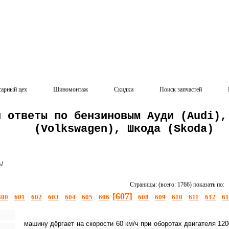
сарный цех
Шиномонтаж
Скидки
Поиск запчастей
и ответы по бензиновым Ауди (Audi),
(Volkswagen), Шкода (Skoda)
ь!
Страницы: (всего: 1766) показать по:
[607]
600
601
602
603
604
605
606
608
609
610
611
612
61
машину дёргает на скорости 60 км/ч при оборотах двигателя 120