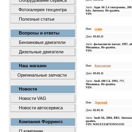
Оборудование сервиса
Авто:
Ауди А6 2.4 типтроник, 200
Фотогалерея техцентра
bdv, Автомат, Не quattro,
VIN:
Полезные статьи
Имя:
слава
Вопросы и ответы
Дата:
03.03.11
Бензиновые двигатели
Авто:
фольксваген пассат, 1997, ah
Механика, Не quattro,
VIN:
Дизельные двигатели
Наш магазин
Имя:
Константин
Дата:
03.03.11
Оригинальные запчасти
Авто:
Audi 100 C4, 1993, ???,
Механика, Не quattro,
VIN:
Новости
Новости VAG
Имя:
Дмитрий
Новости автосервиса
Дата:
02.03.11
Авто:
Audi A6, 2004, BBJ, Автомат
Компания Форрингс
quattro,
VIN: WAUZZZ4FX5NO51335
О компании