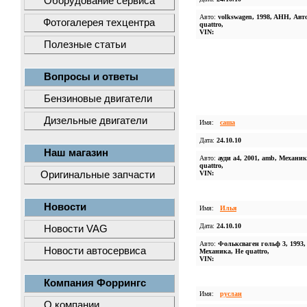
Оборудование сервиса
Авто:
volkswagen, 1998, AHH, Авт
Фотогалерея техцентра
quattro,
VIN:
Полезные статьи
Вопросы и ответы
Бензиновые двигатели
Дизельные двигатели
Имя:
саша
Дата:
24.10.10
Наш магазин
Авто:
ауди а4, 2001, amb, Механик
quattro,
Оригинальные запчасти
VIN:
Новости
Имя:
Илья
Дата:
24.10.10
Новости VAG
Авто:
Фольксваген гольф 3, 1993,
Новости автосервиса
Механика, Не quattro,
VIN:
Компания Форрингс
Имя:
руслан
О компании