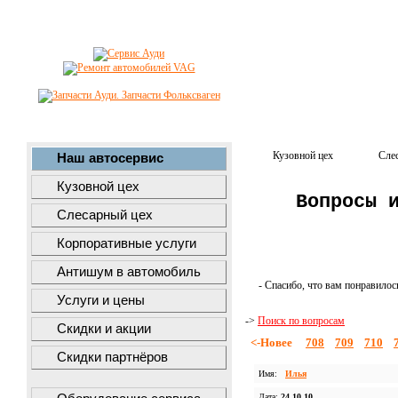
Кузовной цех
Сле
Наш автосервис
Кузовной цех
Вопросы 
Слесарный цех
Корпоративные услуги
Антишум в автомобиль
- Спасибо, что вам понравилос
Услуги и цены
->
Поиск по вопросам
Скидки и акции
<-Новее
708
709
710
Скидки партнёров
Имя:
Илья
Дата:
24.10.10