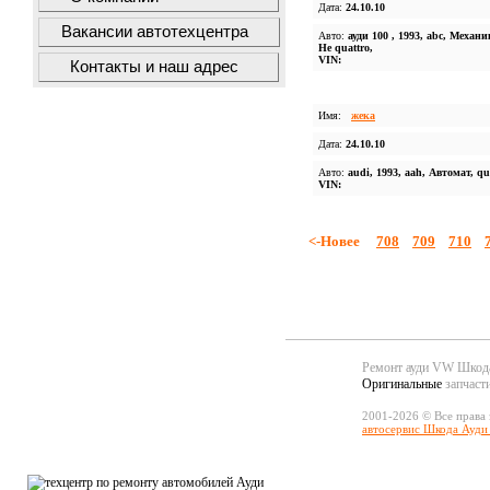
Дата:
24.10.10
Вакансии автотехцентра
Авто:
ауди 100 , 1993, abc, Механи
Не quattro,
VIN:
Контакты и наш адрес
Имя:
жека
Дата:
24.10.10
Авто:
audi, 1993, aah, Автомат, qu
VIN:
<-Новее
708
709
710
Ремонт ауди VW Шко
Оригинальные
запчаст
2001-2026 © Все права
автосервис Шкода Ауди